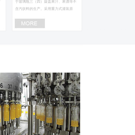
封
于玻璃瓶三（四）旋盖果汁、果酒等不
含汽饮料的生产。采用重力式灌装原