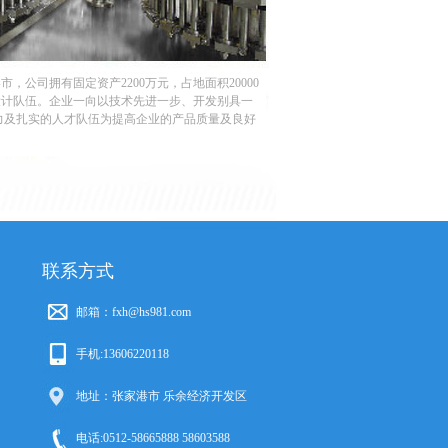
公司拥有固定资产2200万元，占地面积20000
设计队伍。企业一向以技术先进一步、开发别具一
力及扎实的人才队伍为提高企业的产品质量及良好
联系方式
邮箱：fxh@hs981.com
手机:13606220118
地址：张家港市 乐余经济开发区
电话:0512-58665888 58603588